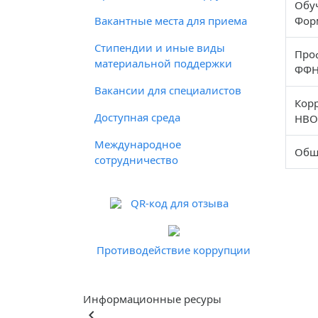
Обу
Вакантные места для приема
Фор
Стипендии и иные виды
Про
материальной поддержки
ФФН
Вакансии для специалистов
Кор
Доступная среда
НВО
Международное
Общ
сотрудничество
QR-код для отзыва
Противодействие коррупции
Информационные ресуры
keyboard_arrow_left