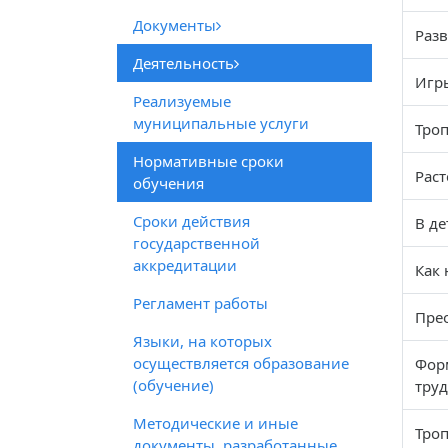
Документы
Раз
Деятельность
Игры
Реализуемые
муниципальные услуги
Троп
Нормативные сроки
Раст
обучения
Сроки действия
В де
государственной
аккредитации
Как 
Регламент работы
Прео
Языки, на которых
осуществляется образование
Фор
(обучение)
тру
Методические и иные
Троп
документы, разработанные