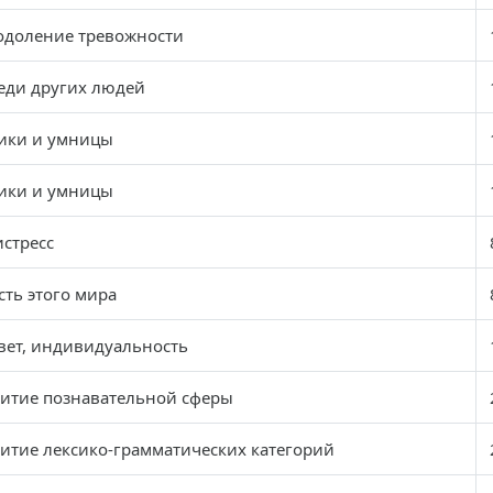
одоление тревожности
еди других людей
ики и умницы
ики и умницы
стресс
сть этого мира
вет, индивидуальность
витие познавательной сферы
итие лексико-грамматических категорий