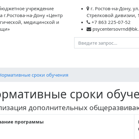
бюджетное учреждение
г. Ростов-на-Дону, ул
а г.Ростова-на-Дону «Центр
Стрелковой дивизии, 
огической, медицинской и
+7 863 225-07-52
ощи»
psycentersovrnd@bk.
агогам
Родителям
Обратная связь
Контакты
Вме
Нормативные сроки обучения
рмативные сроки обуч
лизация дополнительных общеразвив
вание программы