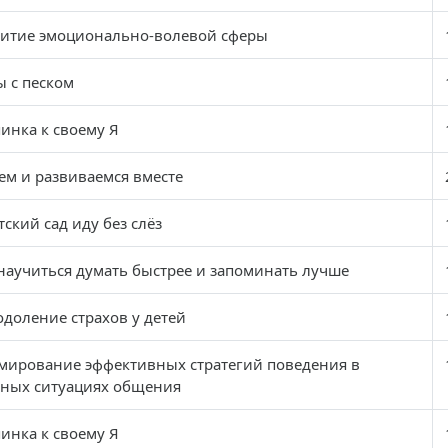
витие эмоционально-волевой сферы
 с песком
инка к своему Я
ем и развиваемся вместе
тский сад иду без слёз
научиться думать быстрее и запоминать лучше
доление страхов у детей
мирование эффективных стратегий поведения в
дных ситуациях общения
инка к своему Я