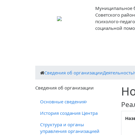
Муниципальное 
Советского район
психолого-педаг
социальной пом
О центре
Деятельность центра
Пед
Cведения об организации
Деятельность
Но
Cведения об организации
Основные сведения
Реа
История создания Центра
Наз
Структура и органы
управления организацией