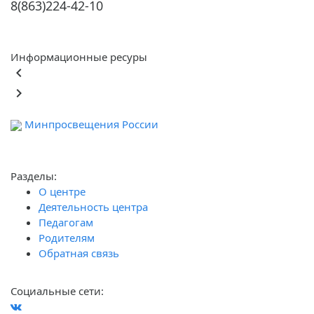
8(863)224-42-10
Информационные ресуры
keyboard_arrow_left
keyboard_arrow_right
Минпросвещения России
Ф
обра
Разделы:
О центре
Деятельность центра
Педагогам
Родителям
Обратная связь
Социальные сети: