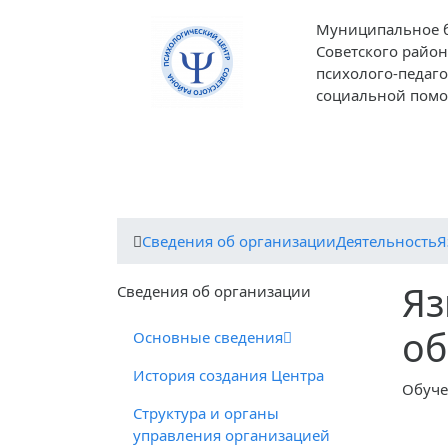
Муниципальное 
Советского район
психолого-педаг
социальной пом
О центре
Деятельность центра
Пед
Cведения об организации
Деятельность
Я
Яз
Cведения об организации
об
Основные сведения
История создания Центра
Обуче
Структура и органы
управления организацией