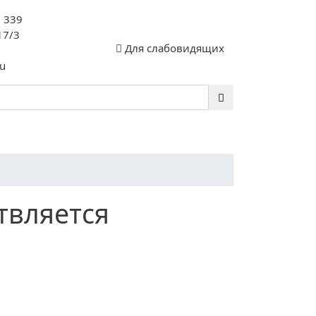
. 339
17/3
Для слабовидящих
u
сте 35 ЛЕТ!
твляется