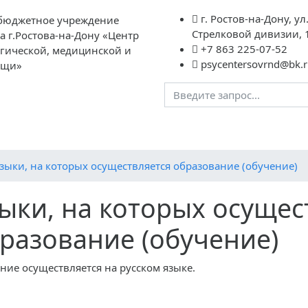
г. Ростов-на-Дону, ул
бюджетное учреждение
Стрелковой дивизии, 
а г.Ростова-на-Дону «Центр
+7 863 225-07-52
огической, медицинской и
psycentersovrnd@bk.r
ощи»
агогам
Родителям
Обратная связь
Контакты
Вме
зыки, на которых осуществляется образование (обучение)
ыки, на которых осущес
разование (обучение)
ние осуществляется на русском языке.