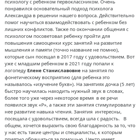
психологу с ребенком первоклассником. Очень
понравился основательный подход психолога
Александра в решении нашего вопроса. Действительно
помог научиться взаимодействовать с ребенком без
лишних конфликтов. Также по окончании общения с
психологом посоветовал ребенку пройти для
повышения самооценки курс занятий на развитие
мышления и памяти (точно название не помню),
которые сын посещал в 2017 году с удовольствием. Вот
уже с младшим ребенком в 2021 году попали к
логопеду
Елене Станиславовне
на занятия по
фонетическому восприятию (для ребенка это
называлось «изучение букв»). На занятиях дочка (5 лет)
быстро научилась находить нужный звук в словах,
более того уже через некоторое время в ее речи
появился звук «Р», а также эти занятия стимулировали у
нее развитие навыка чтения. Занятия интересны,
посещала с удовольствием, всегда шла с радость. В
общем, хочется выразить свою благодарность за то, что
у нас есть такие центры и специалисты, к которым
приятно обращаться за помощью. Центр имеет