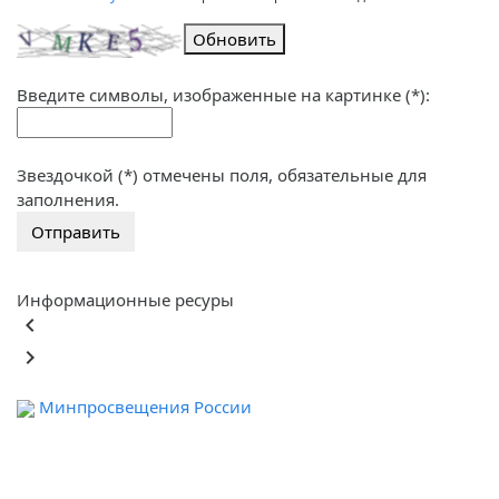
Обновить
Введите символы, изображенные на картинке (*):
Звездочкой (*) отмечены поля, обязательные для
заполнения.
Информационные ресуры
keyboard_arrow_left
keyboard_arrow_right
Минпросвещения России
Ф
обра