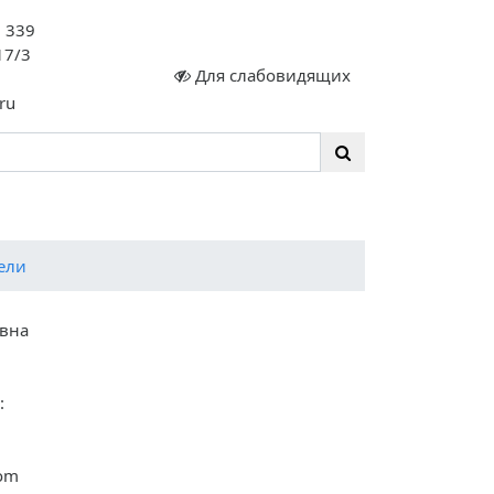
. 339
17/3
Для слабовидящих
ru
сте 35 ЛЕТ!
ели
евна
:
com