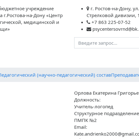
бюджетное учреждение
г. Ростов-на-Дону, ул
а г.Ростова-на-Дону «Центр
Стрелковой дивизии, 
огической, медицинской и
+7 863 225-07-52
ощи»
psycentersovrnd@bk.
агогам
Родителям
Обратная связь
Контакты
Вме
Педагогический (научно-педагогический) состав
Преподават
Орлова Екатерина Григорь
Должность:
Учитель-логопед
Структурное подразделение
ПМПК №2
Email:
Kate.andrienko2000@gmail.