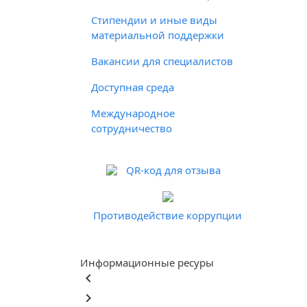
Стипендии и иные виды
материальной поддержки
Вакансии для специалистов
Доступная среда
Международное
сотрудничество
QR-код для отзыва
Противодействие коррупции
Информационные ресуры
keyboard_arrow_left
keyboard_arrow_right