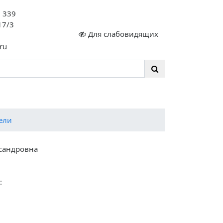
. 339
17/3
Для слабовидящих
ru
сте 35 ЛЕТ!
ели
ксандровна
: