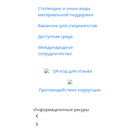
Стипендии и иные виды
материальной поддержки
Вакансии для специалистов
Доступная среда
Международное
сотрудничество
QR-код для отзыва
Противодействие коррупции
Информационные ресуры
keyboard_arrow_left
keyboard_arrow_right