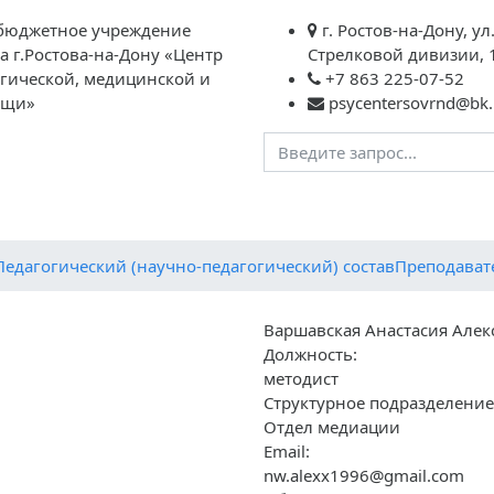
бюджетное учреждение
г. Ростов-на-Дону, ул
а г.Ростова-на-Дону «Центр
Стрелковой дивизии, 
огической, медицинской и
+7 863 225-07-52
ощи»
psycentersovrnd@bk.
агогам
Родителям
Обратная связь
Контакты
Вме
Педагогический (научно-педагогический) состав
Преподават
Варшавская Анастасия Але
Должность:
методист
Структурное подразделение
Отдел медиации
Email:
nw.alexx1996@gmail.com