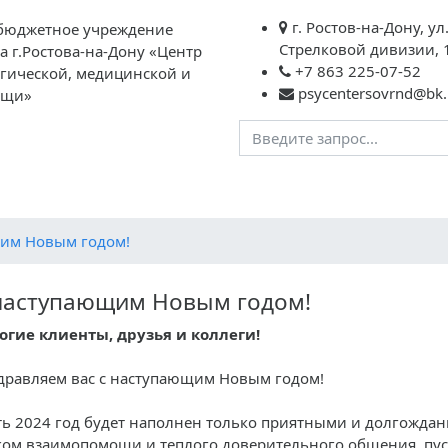
г. Ростов-на-Дону, ул
бюджетное учреждение
Стрелковой дивизии, 
а г.Ростова-на-Дону «Центр
+7 863 225-07-52
огической, медицинской и
psycentersovrnd@bk.
ощи»
агогам
Родителям
Обратная связь
Контакты
Вме
им Новым годом!
наступающим Новым годом!
огие клиенты, друзья и коллеги!
дравляем вас с наступающим Новым годом!
ть 2024 год будет наполнен только приятными и долгожда
ком взаимопомощи и теплого доверительного общения, пуст