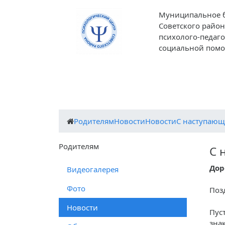
Муниципальное 
Советского район
психолого-педаг
социальной пом
О центре
Деятельность центра
Пед
Родителям
Новости
Новости
С наступающ
Родителям
С 
Дор
Видеогалерея
Фото
Поз
Новости
Пус
зна