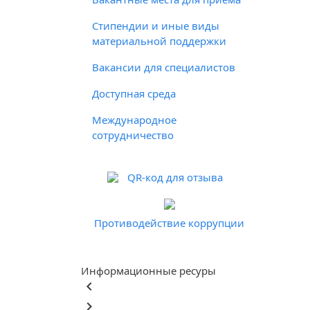
Стипендии и иные виды
материальной поддержки
Вакансии для специалистов
Доступная среда
Международное
сотрудничество
QR-код для отзыва
Противодействие коррупции
Информационные ресуры
keyboard_arrow_left
keyboard_arrow_right