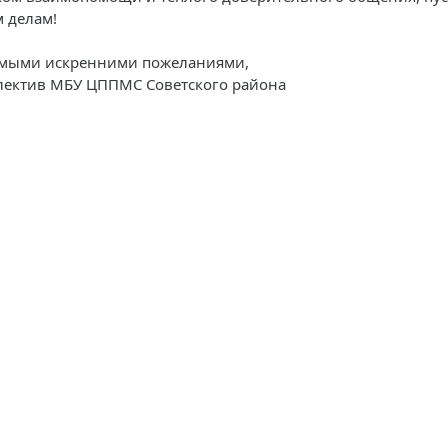
м делам!
амыми искренними пожеланиями,
лектив МБУ ЦППМС Советского района