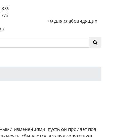
. 339
17/3
Для слабовидящих
ru
сте 35 ЛЕТ!
нными изменениями, пусть он пройдет под
ь мечты сбываются, а удача сопутствует