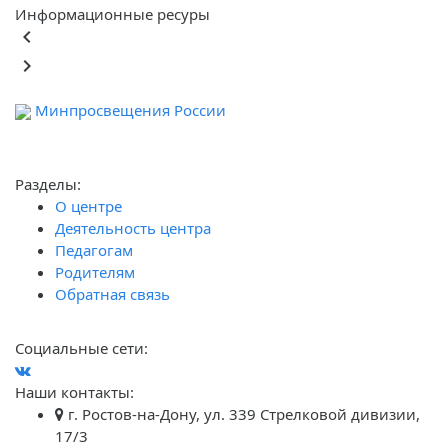
Информационные ресуры
keyboard_arrow_left
keyboard_arrow_right
Минпросвещения России
Ф
обра
Разделы:
О центре
Деятельность центра
Педагогам
Родителям
Обратная связь
Социальные сети:
Наши контакты:
г. Ростов-на-Дону, ул. 339 Стрелковой дивизии,
17/3